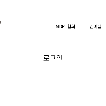
MDRT협회
멤버십
MDRT협회
RT 회원등록
RT스페셜세션
간행물
Q
MDRT 자선기부
MDRT 회원검색
지역워크숍
세일즈 아이디어
자료실
로그인
장 인사말
절차
 안내
소개
행사 안내
산출 기준
신청/조회
기부내역
참가신청/조회
RT협회 등록
아이디 찾기
비밀번호 찾기
RT 연차총회
GA 워크숍
& 회원사 현황
MDRT협회 등록
 안내
행사 안내
도
이름
신청/조회
참가신청/조회