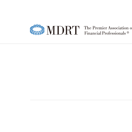
MDRT
MDRT 회원
한국 MDRT DAY
강연영상
공지사항
한국
MD
MD
정기
FA
소개
행사 안내
협회
등록
행사
윤리강령
참가신청/조회
소개
성적
참가
로고
연혁
MD
퍼스트 타이머(FT)
MD
회원 
한국
행사 안내
행사
조직
상품주문
참가신청/조회
참가