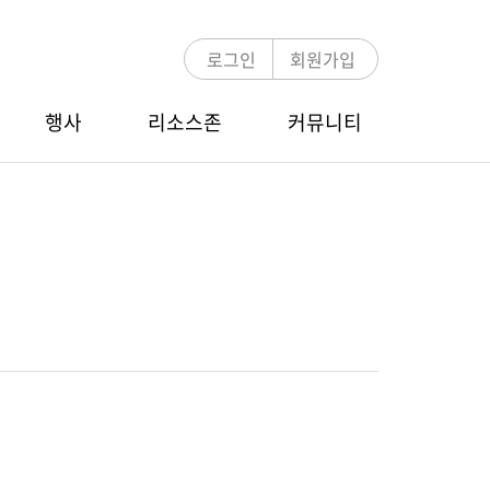
로그인
회원가입
행사
리소스존
커뮤니티
언론보도
MDRT 멘토링
COT/TOT Zoom Webinar
E-뉴스레터
멘토링 프로그램 소개
행사 안내
멘토-멘티 검색
참가신청/조회
MDRT 글로벌 컨퍼런스
행사 안내