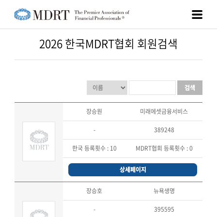
2026 한국MDRT협회 회원검색
검색
장승원
미래에셋금융서비스
-
389248
한국 등록횟수 :
10
MDRT협회 등록횟수 :
0
상세페이지
장승호
뉴욕생명
-
395595