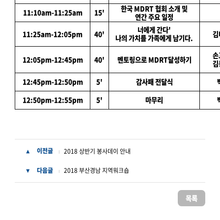
한국 MDRT 협회 소개 및
11:10am-11:25am
15'
연간 주요 일정
너에게 간다'
11:25am-12:05pm
40'
김
나의 가치를 가족에게 남기다.
손
12:05pm-12:45pm
40'
멘토링으로 MDRT달성하기
김
12:45pm-12:50pm
5'
감사패 전달식
12:50pm-12:55pm
5'
마무리
이전글
2018 상반기 봉사데이 안내
▲
다음글
2018 부산경남 지역워크숍
▼
목록