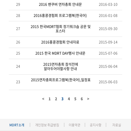
29
2016 밴쿠버 연차총회 안내문
2016-03-10
28
2016홍콩경험회 프로그램북(한국어)
2016-01-08
2015 한국MDRT협회 정기워크숍 공문 및
27
2015-09-30
포스터
26
2016홍콩경험회 안내자료
2015-09-14
25
2015 한국 MDRT DAY행사 안내문
2015-07-06
2015연차총회 참석전에
24
2015-06-04
알아두어야할사항 안내
2015연차총회프로그램북(한국어),일정표
23
2015-06-03
<
1
2
3
4
5
6
>
MDRT소개
개인정보 취급방침
이용약관
공지사항
자료실