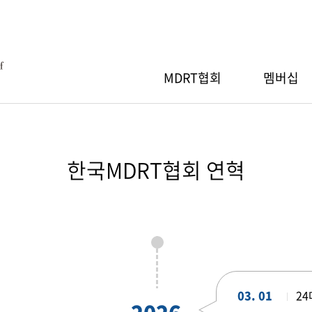
MDRT협회
멤버십
MDRT협회
RT 회원등록
RT스페셜세션
간행물
Q
MDRT 자선기부
MDRT 회원검색
지역워크숍
세일즈 아이디어
자료실
한국MDRT협회 연혁
장 인사말
절차
 안내
소개
행사 안내
산출 기준
신청/조회
기부내역
참가신청/조회
RT협회 등록
RT 연차총회
GA 워크숍
& 회원사 현황
MDRT협회 등록
 안내
행사 안내
도
03. 01
2
신청/조회
참가신청/조회