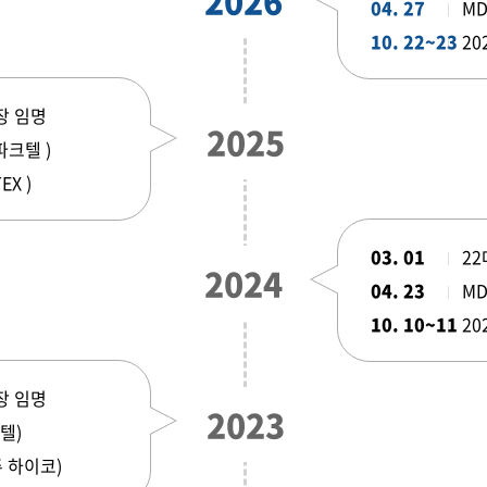
2026
오시는 길
04. 27
MD
10. 22~23
20
 MDRT 스쿨
존체어 교부금 전달식
장 임명
 안내
행사 안내
2025
파크텔 )
신청/조회
참가신청/조회
EX )
03. 01
2
2024
04. 23
MD
10. 10~11
20
장 임명
2023
텔)
주 하이코)