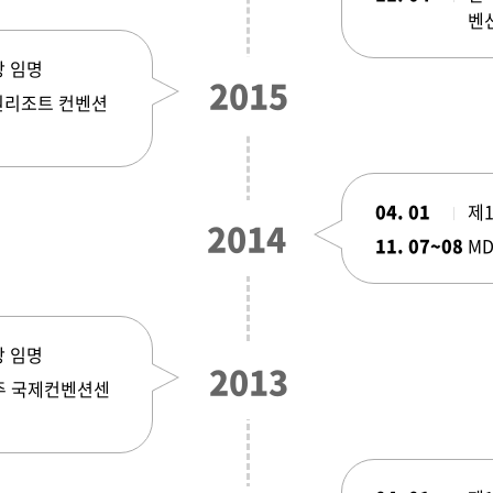
벤
장 임명
2015
이원리조트 컨벤션
04. 01
제
2014
11. 07~08
MD
장 임명
2013
제주 국제컨벤션센