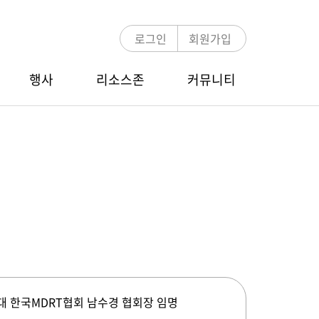
로그인
회원가입
행사
리소스존
커뮤니티
언론보도
MDRT 멘토링
COT/TOT Zoom Webinar
E-뉴스레터
멘토링 프로그램 소개
행사 안내
멘토-멘티 검색
참가신청/조회
MDRT 글로벌 컨퍼런스
행사 안내
4대 한국MDRT협회 남수경 협회장 임명