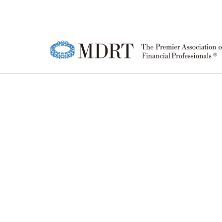
MDRT
MDRT 회원
한국 MDRT DAY
강연영상
공지사항
한국
MD
MD
정기
FA
소개
행사 안내
협회
등록
행사
윤리강령
참가신청/조회
소개
성적
참가
로고
연혁
MD
퍼스트 타이머(FT)
MD
회원 
한국
행사 안내
행사
조직
상품주문
참가신청/조회
참가