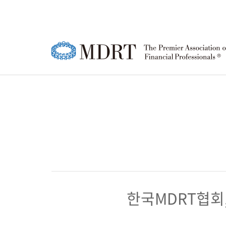
MDRT
MDRT 회원
한국 MDRT DAY
강연영상
공지사항
한국
MD
MD
정기
FA
소개
행사 안내
협회
등록
행사
윤리강령
참가신청/조회
소개
성적
참가
로고
연혁
MD
퍼스트 타이머(FT)
MD
회원 
한국
​한국MDRT협회,
행사 안내
행사
조직
상품주문
참가신청/조회
참가