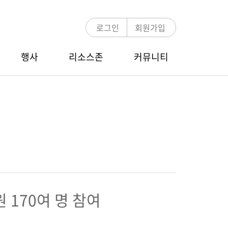
로그인
회원가입
행사
리소스존
커뮤니티
언론보도
MDRT 멘토링
COT/TOT Zoom Webinar
E-뉴스레터
멘토링 프로그램 소개
행사 안내
멘토-멘티 검색
참가신청/조회
MDRT 글로벌 컨퍼런스
원 170여 명 참여
행사 안내