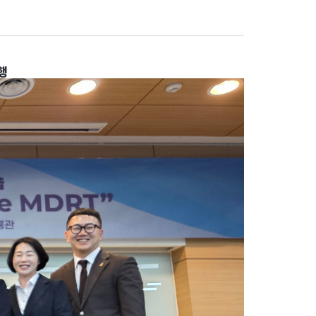
반려나무 나눔 전달식
행
행사 안내
참가신청/조회