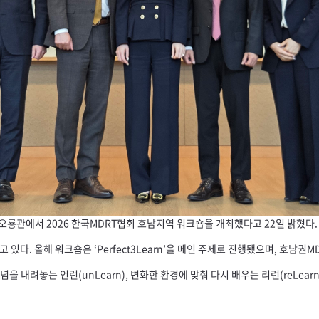
오룡관에서 2026 한국
MDRT
협회 호남지역 워크숍을 개최했다고 22일 밝혔다.
 있다. 올해 워크숍은 ‘
Perfect
3Learn’을 메인 주제로 진행됐으며, 호남권
M
관념을 내려놓는 언런(
unLearn
), 변화한 환경에 맞춰 다시 배우는 리런(
reLear