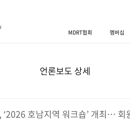
MDRT협회
멤버십
MDRT협회
RT 회원등록
RT스페셜세션
간행물
Q
MDRT 자선기부
MDRT 회원검색
지역워크숍
세일즈 아이디어
자료실
언론보도 상세
장 인사말
절차
 안내
소개
행사 안내
산출 기준
신청/조회
기부내역
참가신청/조회
RT협회 등록
RT 연차총회
GA 워크숍
& 회원사 현황
MDRT협회 등록
 ‘2026 호남지역 워크숍’ 개최… 회
 안내
행사 안내
도
신청/조회
참가신청/조회