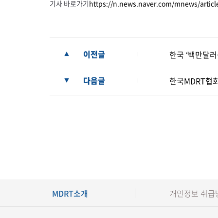
기사 바로가기
https://n.news.naver.com/mnews/artic
이전글
한국 ‘백만달러
▲
다음글
한국MDRT협회, 신
▼
MDRT소개
개인정보 취급