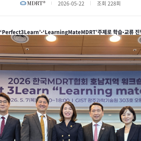
오시는 길
2026-05-22
조회 228회
 MDRT 스쿨
존체어 교부금 전달식
 ‘
Perfect
3Learn’•‘
Learning
Mate
MDRT’
주제로 학습•교류 진
 안내
행사 안내
신청/조회
참가신청/조회