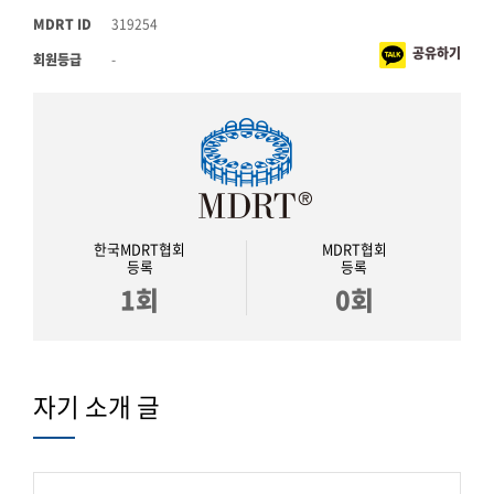
MDRT ID
319254
공유하기
회원등급
-
한국MDRT협회
MDRT협회
등록
등록
1회
0회
자기 소개 글