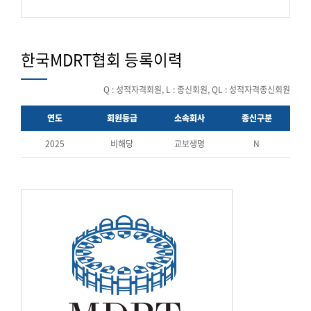
한국MDRT협회 등록이력
Q : 성적자격회원, L : 종신회원, QL : 성적자격종신회원
연도
회원등급
소속회사
종신구분
2025
비해당
교보생명
N