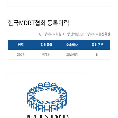
한국MDRT협회 등록이력
Q : 성적자격회원, L : 종신회원, QL : 성적자격종신회원
연도
회원등급
소속회사
종신구분
2025
비해당
교보생명
N