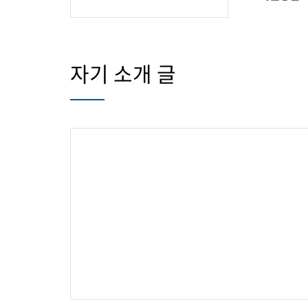
찾아
TOT First Time
한국
자기 소개 글
행사 안내
행사
참가신청/조회
참가
행사영상