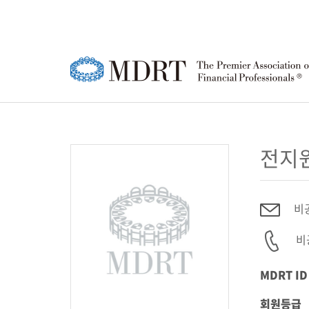
MDRT
MDRT 회원
한국 MDRT DAY
강연영상
공지사항
한국
MD
MD
정기
FA
전지
소개
행사 안내
협회
등록
행사
윤리강령
참가신청/조회
소개
성적
참가
비
로고
연혁
MD
비
퍼스트 타이머(FT)
MD
회원 
한국
MDRT ID
행사 안내
행사
조직
상품주문
회원등급
참가신청/조회
참가