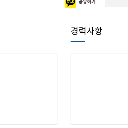
공유하기
오시는 길
 MDRT 스쿨
존체어 교부금 전달식
경력사항
 안내
행사 안내
신청/조회
참가신청/조회