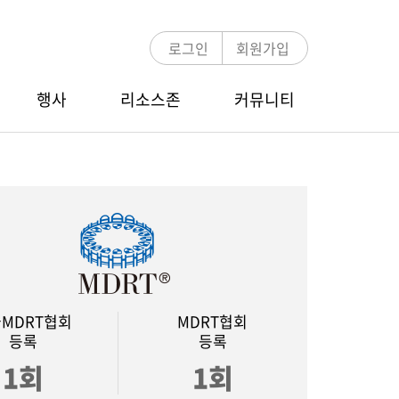
로그인
회원가입
행사
리소스존
커뮤니티
언론보도
MDRT 멘토링
COT/TOT Zoom Webinar
E-뉴스레터
멘토링 프로그램 소개
행사 안내
멘토-멘티 검색
참가신청/조회
MDRT 글로벌 컨퍼런스
MDRT협회
MDRT협회
등록
등록
행사 안내
1회
1회