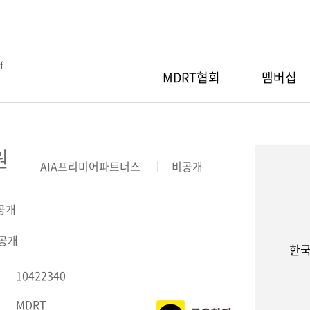
MDRT협회
멤버십
MDRT협회
RT 회원등록
RT스페셜세션
간행물
Q
MDRT 자선기부
MDRT 회원검색
지역워크숍
세일즈 아이디어
자료실
원
AIA프리미어파트너스
비공개
장 인사말
절차
 안내
소개
행사 안내
산출 기준
신청/조회
기부내역
참가신청/조회
공개
RT협회 등록
공개
RT 연차총회
GA 워크숍
한국
& 회원사 현황
MDRT협회 등록
10422340
 안내
행사 안내
도
MDRT
신청/조회
참가신청/조회