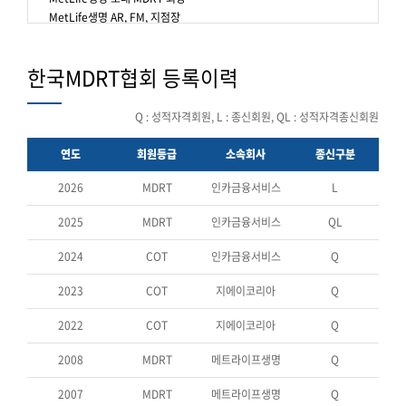
MetLife생명 AR, FM, 지점장
한국MDRT협회 등록이력
Q : 성적자격회원, L : 종신회원, QL : 성적자격종신회원
연도
회원등급
소속회사
종신구분
2026
MDRT
인카금융서비스
L
2025
MDRT
인카금융서비스
QL
2024
COT
인카금융서비스
Q
2023
COT
지에이코리아
Q
2022
COT
지에이코리아
Q
2008
MDRT
메트라이프생명
Q
2007
MDRT
메트라이프생명
Q