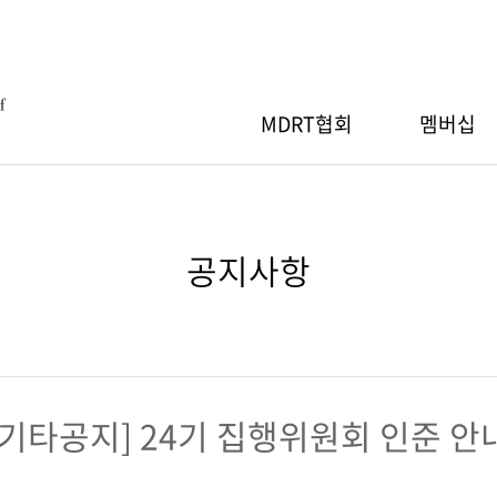
MDRT협회
멤버십
MDRT협회
RT 회원등록
RT스페셜세션
간행물
Q
MDRT 자선기부
MDRT 회원검색
지역워크숍
세일즈 아이디어
자료실
공지사항
장 인사말
절차
 안내
소개
행사 안내
산출 기준
신청/조회
기부내역
참가신청/조회
RT협회 등록
RT 연차총회
GA 워크숍
& 회원사 현황
MDRT협회 등록
[기타공지] 24기 집행위원회 인준 안
 안내
행사 안내
도
신청/조회
참가신청/조회