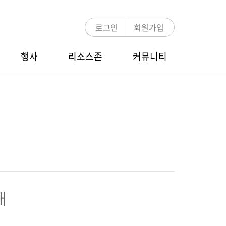
로그인
회원가입
행사
리소스존
커뮤니티
언론보도
MDRT 멘토링
COT/TOT Zoom Webinar
E-뉴스레터
멘토링 프로그램 소개
행사 안내
멘토-멘티 검색
참가신청/조회
MDRT 글로벌 컨퍼런스
내
행사 안내