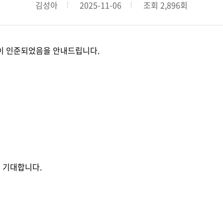
오시는 길
김성아
2025-11-06
조회 2,896회
 MDRT 스쿨
존체어 교부금 전달식
이 인준되었음을 안내드립니다.
 안내
행사 안내
신청/조회
참가신청/조회
길 기대합니다.