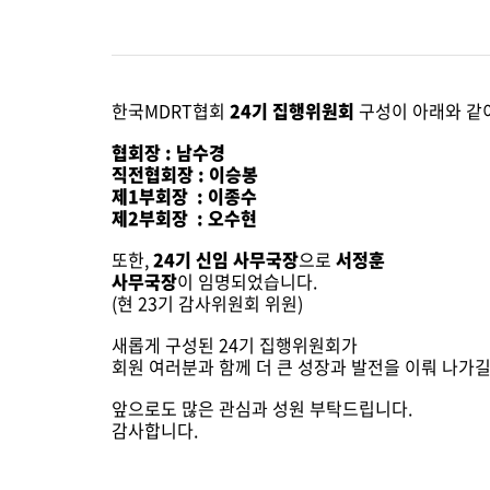
찾아
TOT First Time
한국
한국MDRT협회
24기 집행위원회
구성이 아래와 같
행사 안내
행사
협회장 : 남수경
참가신청/조회
참가
직전협회장 : 이승봉
제1부회장 : 이종수
제2부회장 : 오수현
행사영상
또한,
24기 신임 사무국장
으로
서정훈
사무국장
이 임명되었습니다.
(현 23기 감사위원회 위원)
새롭게 구성된 24기 집행위원회가
회원 여러분과 함께 더 큰 성장과 발전을 이뤄 나가
앞으로도 많은 관심과 성원 부탁드립니다.
감사합니다.