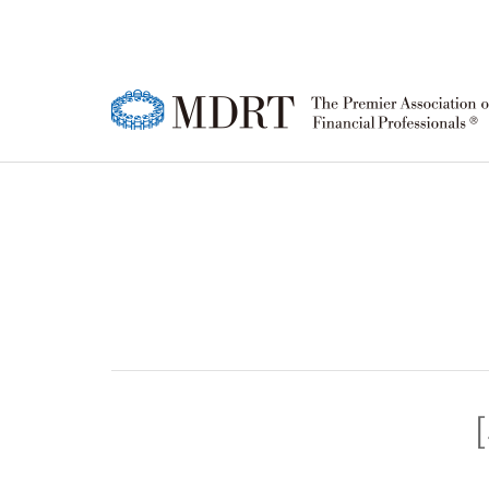
MDRT
MDRT 회원
한국 MDRT DAY
강연영상
공지사항
한국
MD
MD
정기
FA
소개
행사 안내
협회
등록
행사
윤리강령
참가신청/조회
소개
성적
참가
로고
연혁
MD
퍼스트 타이머(FT)
MD
회원 
한국
행사 안내
행사
조직
상품주문
참가신청/조회
참가