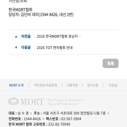
가신청/조회
한국MDRT협회
담당자: 김단비 대리(1544-8426, 내선 2번)
2026 한국MDRT협회 호남지역워크숍
이전글
▲
다음글
2026 TOT 연차총회 안내
▼
목록
MDRT소개
개인정보 취급방침
이용약관
공지사항
자료실
대표 :
남 수 경
주소 :
서울 서초구 서초대로 309 장안빌딩 나동 7층
전화번호 :
1544-8426
팩스번호 :
02-567-3904
한국 MDRT 협회 고유번호 :
231-82-70940