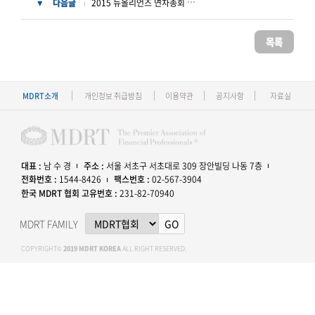
2015 뉴올리언즈 연차총회 등록,여행,일정 안내 자료
다음글
▼
목록
MDRT소개
개인정보 취급방침
이용약관
공지사항
자료실
대표 :
남 수 경
주소 :
서울 서초구 서초대로 309 장안빌딩 나동 7층
전화번호 :
1544-8426
팩스번호 :
02-567-3904
한국 MDRT 협회 고유번호 :
231-82-70940
MDRT FAMILY
GO
COPYRIGHT©
2019 MDRT KOREA
ALL RIGHT RESERVED.