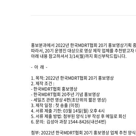
찾아
TOT First Time
한국
행사 안내
행사
홍보분과에서 2022년 한국MDRT협회 20기 홍보영상기획 
참가신청/조회
참가
따라서, 20기 운영진 대상으로 영상 제작 업체를 추천받고자
아래 내용 참고하셔서 3/14(월)까지 회신부탁드립니다.
행사영상
- 아 래 -
1. 목적: 2022년 한국MDRT협회 20기 홍보영상
2. 제작 조건 :
- 한국MDRT협회 홍보영상
- 한국MDRT협회 20주년 기념 홍보영상
- 세일즈 관련 영상 4편(초단위의 짧은 영상)
3. 제작 일정 : 첫 송출 (미정)
4. 서류 제출 기한: 03월 14일(월) 오후 4시
5. 서류 제출 방법: 첨부된 양식 1부 작성 후 메일로 회신
6. 문의: 김성아 과장 1544-8426(내선4번)
첨부: 2022년 한국MDRT협회 20기 홍보영상 업체 추천 양식 