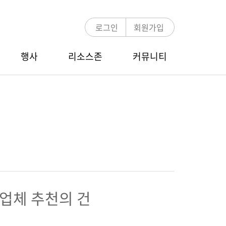
로그인
회원가입
행사
리소스존
커뮤니티
언론보도
MDRT 멘토링
COT/TOT Zoom Webinar
E-뉴스레터
멘토링 프로그램 소개
행사 안내
멘토-멘티 검색
참가신청/조회
MDRT 글로벌 컨퍼런스
 업체 추천의 건
행사 안내