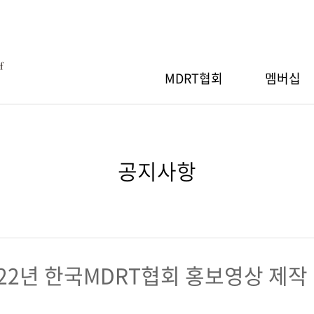
MDRT협회
멤버십
MDRT협회
RT 회원등록
RT스페셜세션
간행물
Q
MDRT 자선기부
MDRT 회원검색
지역워크숍
세일즈 아이디어
자료실
공지사항
장 인사말
절차
 안내
소개
행사 안내
산출 기준
신청/조회
기부내역
참가신청/조회
RT협회 등록
RT 연차총회
GA 워크숍
& 회원사 현황
MDRT협회 등록
022년 한국MDRT협회 홍보영상 제작
 안내
행사 안내
도
신청/조회
참가신청/조회