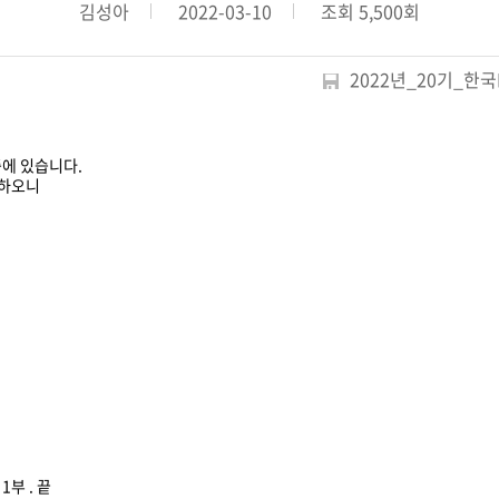
오시는 길
김성아
2022-03-10
조회 5,500회
 MDRT 스쿨
존체어 교부금 전달식
2022년_20기_한
 안내
행사 안내
중에 있습니다.
신청/조회
참가신청/조회
 하오니
1부 . 끝