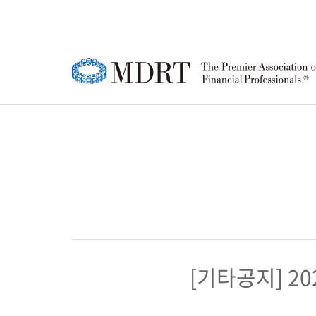
MDRT
MDRT 회원
한국 MDRT DAY
강연영상
공지사항
한국
MD
MD
정기
FA
소개
행사 안내
협회
등록
행사
윤리강령
참가신청/조회
소개
성적
참가
로고
연혁
MD
퍼스트 타이머(FT)
MD
회원 
한국
[기타공지] 2
행사 안내
행사
조직
상품주문
참가신청/조회
참가