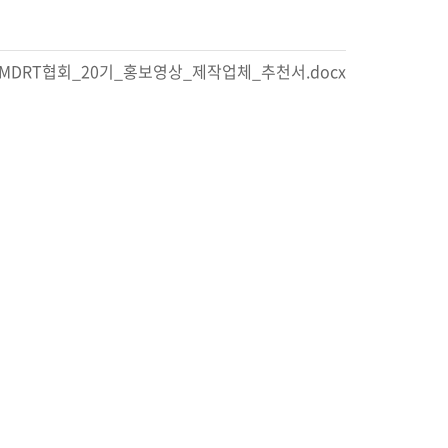
반려나무 나눔 전달식
국MDRT협회_20기_홍보영상_제작업체_추천서.docx
행사 안내
참가신청/조회