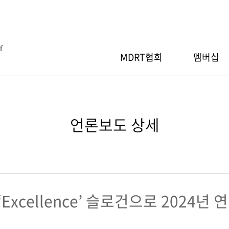
MDRT협회
멤버십
MDRT협회
RT 회원등록
RT스페셜세션
간행물
Q
MDRT 자선기부
MDRT 회원검색
지역워크숍
세일즈 아이디어
자료실
언론보도 상세
장 인사말
절차
 안내
소개
행사 안내
산출 기준
신청/조회
기부내역
참가신청/조회
RT협회 등록
RT 연차총회
GA 워크숍
& 회원사 현황
MDRT협회 등록
Excellence’ 슬로건으로 2024년
 안내
행사 안내
도
신청/조회
참가신청/조회