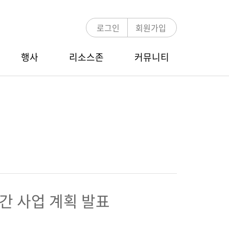
로그인
회원가입
행사
리소스존
커뮤니티
언론보도
MDRT 멘토링
COT/TOT Zoom Webinar
E-뉴스레터
멘토링 프로그램 소개
행사 안내
멘토-멘티 검색
참가신청/조회
MDRT 글로벌 컨퍼런스
 연간 사업 계획 발표
행사 안내