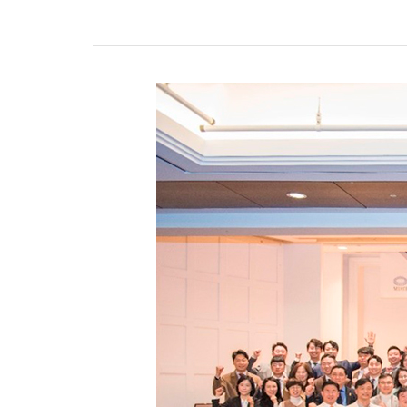
찾아
TOT First Time
한국
행사 안내
행사
참가신청/조회
참가
행사영상