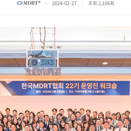
오시는 길
2024-02-27
조회 2,106회
 MDRT 스쿨
존체어 교부금 전달식
 안내
행사 안내
신청/조회
참가신청/조회