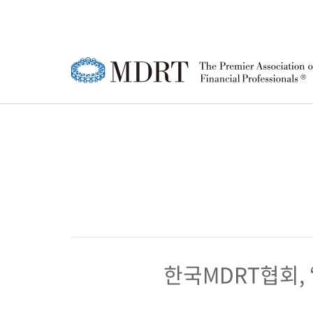
MDRT
MDRT 회원
한국 MDRT DAY
강연영상
공지사항
한국
MD
MD
정기
FA
소개
행사 안내
협회
등록
행사
윤리강령
참가신청/조회
소개
성적
참가
로고
연혁
MD
퍼스트 타이머(FT)
MD
회원 
한국
한국MDRT협회, ‘
행사 안내
행사
조직
상품주문
참가신청/조회
참가