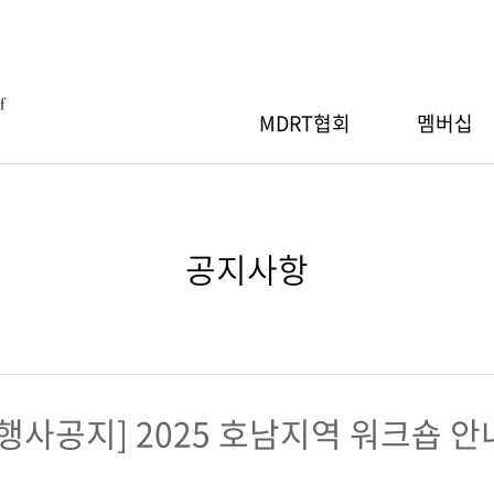
MDRT협회
멤버십
MDRT협회
RT 회원등록
RT스페셜세션
간행물
Q
MDRT 자선기부
MDRT 회원검색
지역워크숍
세일즈 아이디어
자료실
공지사항
장 인사말
절차
 안내
소개
행사 안내
산출 기준
신청/조회
기부내역
참가신청/조회
RT협회 등록
RT 연차총회
GA 워크숍
& 회원사 현황
MDRT협회 등록
[행사공지] 2025 호남지역 워크숍 안
 안내
행사 안내
도
신청/조회
참가신청/조회