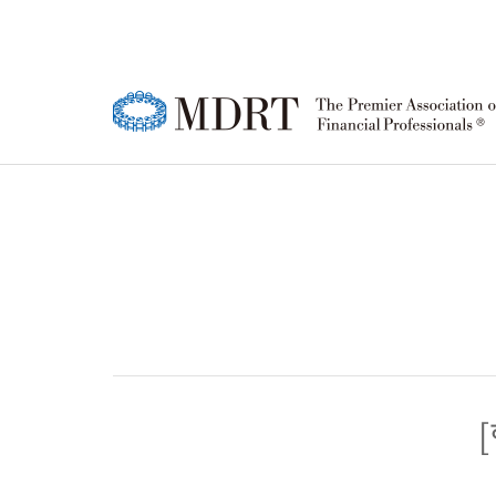
MDRT
MDRT 회원
한국 MDRT DAY
강연영상
공지사항
한국
MD
MD
정기
FA
소개
행사 안내
협회
등록
행사
윤리강령
참가신청/조회
소개
성적
참가
로고
연혁
MD
퍼스트 타이머(FT)
MD
회원 
한국
행사 안내
행사
조직
상품주문
참가신청/조회
참가