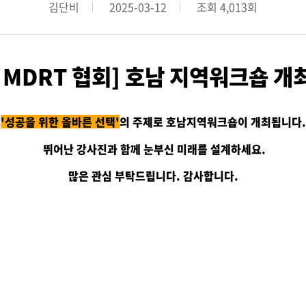
오시는 길
김단비
2025-03-12
조회 4,013회
 MDRT 스쿨
존체어 교부금 전달식
 MDRT 협회] 호남 지역워크숍 개
 안내
행사 안내
신청/조회
참가신청/조회
'성공을 위한 올바른 선택
'
의 주제로
호남지역워크숍이 개최됩니다.
뛰어난 강사진과 함께 눈부신 미래를 설계하세요.
많은 관심 부탁드립니다. 감사합니다.