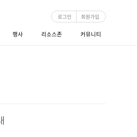
로그인
회원가입
행사
리소스존
커뮤니티
언론보도
MDRT 멘토링
COT/TOT Zoom Webinar
E-뉴스레터
멘토링 프로그램 소개
행사 안내
멘토-멘티 검색
참가신청/조회
MDRT 글로벌 컨퍼런스
내
행사 안내