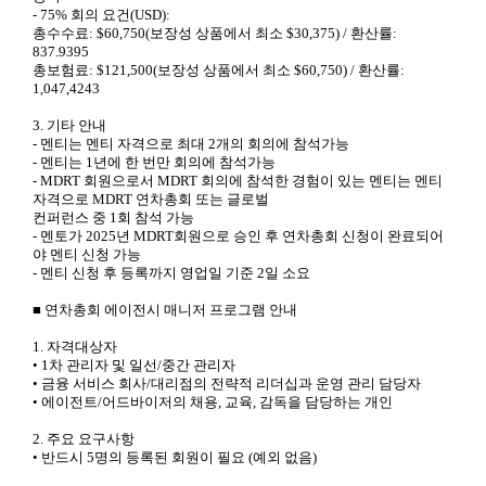
- 75% 회의 요건(USD):
총수수료: $60,750(보장성 상품에서 최소 $30,375) / 환산률:
837.9395
총보험료: $121,500(보장성 상품에서 최소 $60,750) /
환산률:
1,047,4243
3. 기타 안내
- 멘티는 멘티 자격으로 최대 2개의 회의에 참석가능
- 멘티는 1년에 한 번만 회의에 참석가능
- MDRT 회원으로서 MDRT 회의에 참석한 경험이 있는 멘티는 멘티
자격으로 MDRT 연차총회 또는 글로벌
컨퍼런스 중 1회 참석 가능
- 멘토가 2025년 MDRT회원으로 승인 후 연차총회 신청이 완료되어
야 멘티 신청 가능
- 멘티 신청 후 등록까지 영업일 기준 2일 소요
■
연차총회 에이전시 매니저 프로그램 안내
1. 자격대상자
• 1차 관리자 및 일선/중간 관리자
• 금융 서비스 회사/대리점의 전략적 리더십과 운영 관리 담당자
• 에이전트/어드바이저의 채용, 교육, 감독을 담당하는 개인
2. 주요 요구사항
• 반드시 5명의 등록된 회원이 필요 (예외 없음)