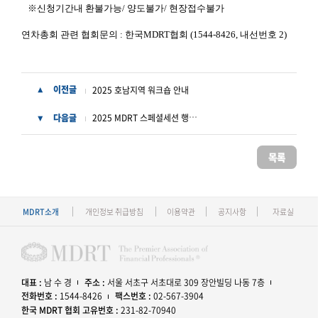
※신청기간내 환불가능/ 양도불가/ 현장접수불가
연차총회 관련 협회문의 : 한국MDRT협회 (1544-8426, 내선번호 2)
이전글
2025 호남지역 워크숍 안내
▲
2025 MDRT 스페셜세션 행사 안내
다음글
▼
목록
MDRT소개
개인정보 취급방침
이용약관
공지사항
자료실
대표 :
남 수 경
주소 :
서울 서초구 서초대로 309 장안빌딩 나동 7층
전화번호 :
1544-8426
팩스번호 :
02-567-3904
한국 MDRT 협회 고유번호 :
231-82-70940