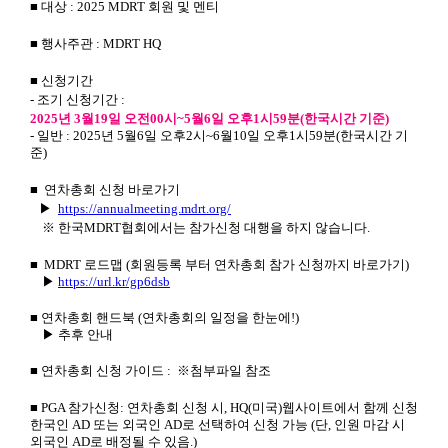
■
대상 : 2025 MDRT 회원 및 멘티
■
행사주관 : MDRT HQ
■
신청기간
- 조기 신청기간 :
2025년 3월19일 오전00시~5월6일 오후1시59분(한국시간 기준)
- 일반 : 2025년 5월6일 오후2시~6월10일 오후1시59분(한국시간 기
준)
■
연차총회 신청 바로가기
▶
https://annualmeeting.mdrt.org/
※ 한국MDRT협회에서는 참가신청 대행을 하지 않습니다.
■
MDRT 로드맵
(회원등록 부터 연차총회 참가 신청까지 바로가기)
▶
https://url.kr/gp6dsb
■
연차총회 핸드북 (연차총회의 일정을 한눈에!)
▶ 추후 안내
■
연차총회 신청 가이드 :
※
첨부파일 참조
■
PGA 참가신청: 연차총회 신청 시, HQ(미국)웹사이트에서 함께 신청
한국인 AD 또는 외국인 AD로 선택하여 신청 가능 (단, 인원 마감 시
외국인 AD로 배정될 수 있음.)