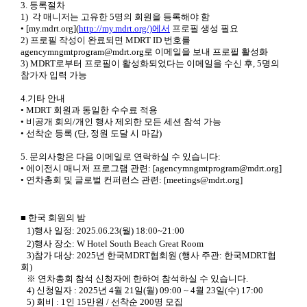
3. 등록절차
1) 각 매니저는 고유한 5명의 회원을 등록해야 함
• [my.mdrt.org](
http://my.mdrt.org/)에서
프로필 생성 필요
2) 프로필 작성이 완료되면 MDRT ID 번호를
agencymngmtprogram@mdrt.org로 이메일을 보내 프로필 활성화
3) MDRT로부터 프로필이 활성화되었다는 이메일을 수신 후, 5명의
참가자 입력 가능
4.기타 안내
• MDRT 회원과 동일한 수수료 적용
• 비공개 회의/개인 행사 제외한 모든 세션 참석 가능
• 선착순 등록 (단, 정원 도달 시 마감)
5. 문의사항은 다음 이메일로 연락하실 수 있습니다:
• 에이전시 매니저 프로그램 관련: [agencymngmtprogram@mdrt.org]
• 연차총회 및 글로벌 컨퍼런스 관련: [meetings@mdrt.org]
■
한국 회원의 밤
1)행사 일정: 2025.06.23(월) 18:00~21:00
2)행사 장소: W Hotel South Beach Great Room
3)참가 대상: 2025년 한국MDRT협회원 (행사 주관: 한국MDRT협
회)
※ 연차총회 참석 신청자에 한하여 참석하실 수 있습니다.
4) 신청일자 : 2025년 4월 21일(월) 09:00 ~ 4월 23일(수) 17:00
5) 회비 : 1인 15만원 / 선착순 200명 모집